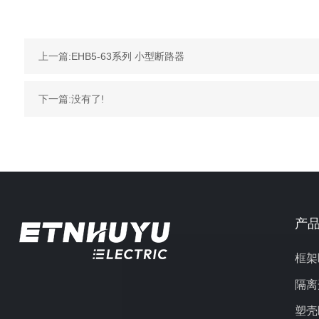
上一篇:
EHB5-63系列 小型断路器
下一篇:没有了!
产
框架
隔离
塑壳